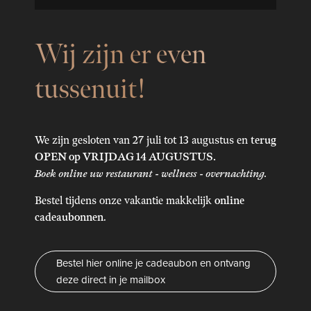
Shop en cadeaubonnen
Over ons
Privé sauna met
Restaurant
Wij zijn er even
Veelgestelde vragen
Laatste nieuws en tips
tussenuit!
overnachting in
Reserveer je tafel
Reviews
West-Vlaanderen
Contact
We zijn gesloten van 27 juli tot 13 augustus en
terug
Brunch ontbijt
OPEN op VRIJDAG 14 AUGUSTUS.
Boek online uw restaurant - wellness - overnachting.
Reserveer je tafel
Bestel tijdens onze vakantie makkelijk
online
Een privé sauna met overnachting is dé manier om écht tot
cadeaubonnen
.
rust te komen. Bij Herenhuis Izegem combineer je drie
verschillende sauna-ervaringen in één privéruimte: een
traditionele Finse luxe sauna, een milde infrarood sauna en
Bestel hier online je cadeaubon en ontvang
een vochtige hammam. Geen gedeelde sauna, geen
deze direct in je mailbox
tijdsdruk, geen vreemden om je heen.